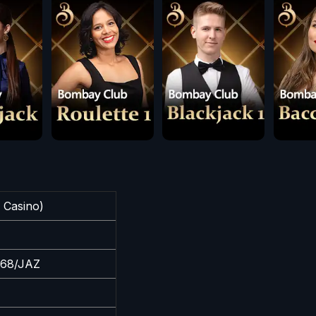
 Casino)
668/JAZ