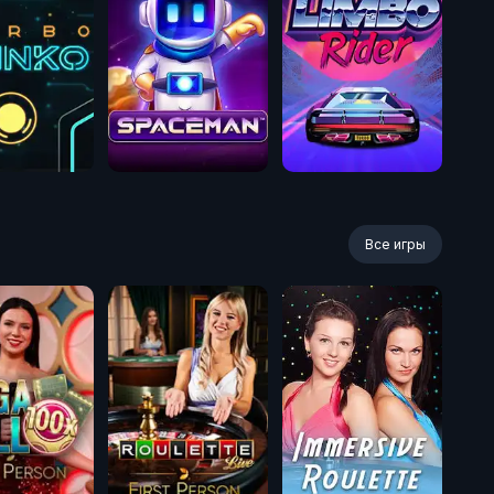
Все игры