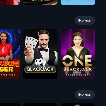
Все игры
Все игры