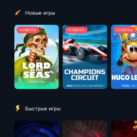
Новые игры
НОВИНКА
НОВИНКА
НОВИНКА
Быстрые игры