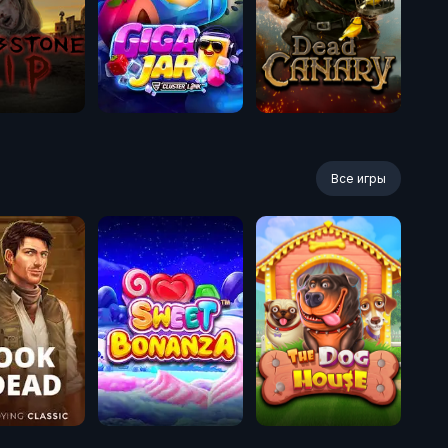
Все игры