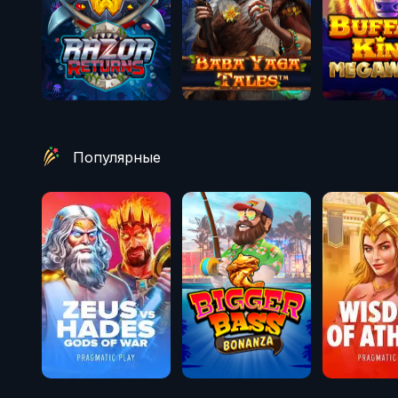
Популярные