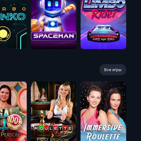
Все игры