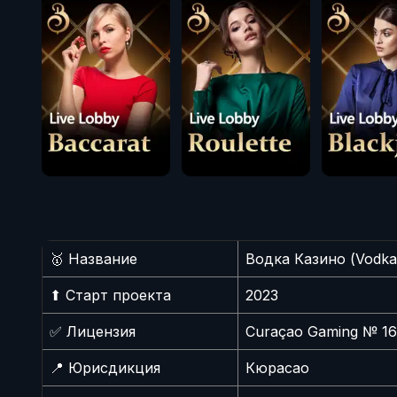
🥇 Название
Водка Казино (Vodka
⬆ Старт проекта
2023
✅ Лицензия
Curaçao Gaming № 1
📍 Юрисдикция
Кюрасао