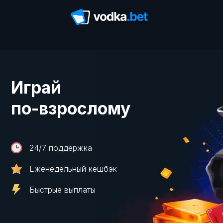
Играй
по-взрослому
24/7 поддержка
Еженедельный кешбэк
Быстрые выплаты