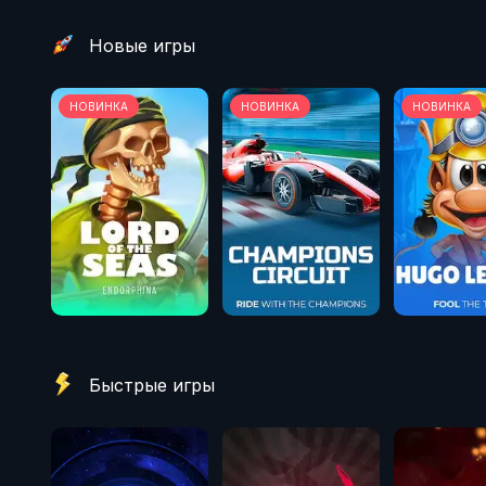
Новые игры
НОВИНКА
НОВИНКА
НОВИНКА
Быстрые игры