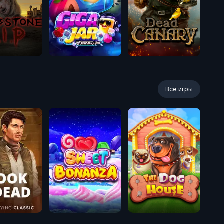
Все игры