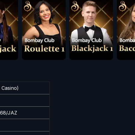
 Casino)
668/JAZ