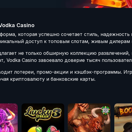
Vodka Casino
тформа, которая успешно сочетает стиль, надежност
уникальный доступ к топовым слотам, живым дилерам
едлагает не только обширную коллекцию развлечений,
, Vodka Casino завоевало доверие тысяч пользовател
одит лотереи, промо-акции и кэшбэк-программы. Игр
чая криптовалюту и банковские карты.